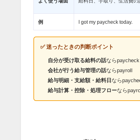
よく使う場面
給料日、手取り、生活費の
例
I got my paycheck today.
✅ 迷ったときの判断ポイント
自分が受け取る給料の話
ならpaycheck
会社が行う給与管理の話
ならpayroll
給与明細・支給額・給料日
ならpaych
給与計算・控除・処理フロー
ならpayr