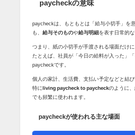
paycheckの意味
paycheckは、もともとは「給与小切手
も、
給与そのもの
や
給与明細
を表す日常的な
つまり、紙の小切手が手渡される場面だけに
たとえば、社員が「今日の給料が入った」「
paycheckです。
個人の家計、生活費、支払い予定などと結び
特に
living paycheck to paycheck
のように、
でも頻繁に使われます。
paycheckが使われる主な場面