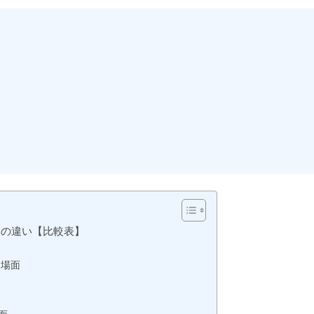
oll」の違い【比較表】
な場面