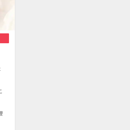
は
こ
理