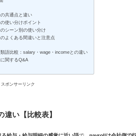
場面
ll」の共通点と違い
oll」の使い分けポイント
oll」のシーン別の使い分け
oll」のよくある間違いと注意点
l」類語比較：salary・wage・incomeとの違い
ll」に関するQ&A
スポンサーリンク
ll」の違い【比較表】
受け取る給与・給与明細の感覚に近い語
で、
payrollは会社側で