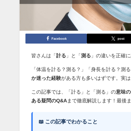
Facebook
post
皆さんは「
計る
」と「
測る
」の違いを正確に
「体温を計る？測る？」「身長を計る？測る
か迷った経験
がある方も多いはずです。実は
この記事では、「計る」と「測る」の
意味の
ある疑問のQ&A
まで徹底解説します！最後
📖 この記事でわかること