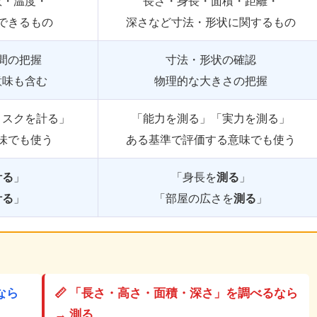
数・温度・
長さ・身長・面積・距離・
できるもの
深さなど寸法・形状に関するもの
間の把握
寸法・形状の確認
意味も含む
物理的な大きさの把握
リスクを計る」
「能力を測る」「実力を測る」
味でも使う
ある基準で評価する意味でも使う
計る
」
「身長を
測る
」
計る
」
「部屋の広さを
測る
」
なら
📏 「長さ・高さ・面積・深さ」を調べるなら
→ 測る