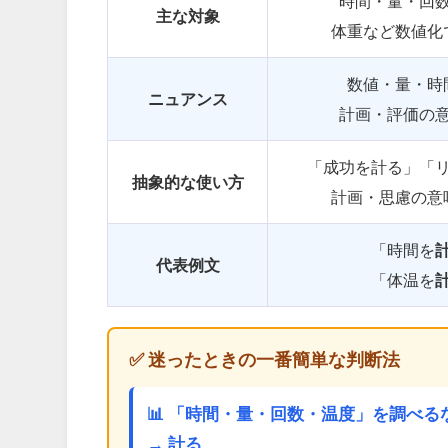
時間・量・回
主な対象
体重など数値化
数値・量・時
ニュアンス
計画・評価の
「成功を計る」「
抽象的な使い方
計画・思慮の意
「時間を
代表例文
「体温を
✅ 迷ったときの一番簡単な判断法
📊 「時間・量・回数・温度」を調べる
→ 計る