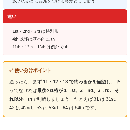
数字のあとに語尾をつける略形として使う
違い
1st・2nd・3rd は特別形
4th 以降は基本的に th
11th・12th・13th は例外で th
✅ 使い分けポイント
迷ったら、
まず 11・12・13 で終わるかを確認
し、そ
うでなければ
最後の1桁が 1→st、2→nd、3→rd、そ
れ以外→th
で判断しましょう。たとえば 31 は 31st、
42 は 42nd、53 は 53rd、64 は 64th です。