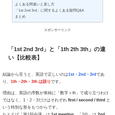
よくある間違いと直し方
「1st 2nd 3rd」に関するよくある疑問Q&A
まとめ
スポンサーリンク
「1st 2nd 3rd」と「1th 2th 3th」の違
い【比較表】
結論から言うと、英語で正しいのは
1st・2nd・3rd
であ
り、
1th・2th・3th は誤り
です。
理由は、英語の序数が単純に「数字＋th」で成り立つわけ
ではなく、1・2・3だけはそれぞれ
first / second / third
と
いう特別な形をもつからです。
たとえば「第1回会議」は
1st meeting
、「2位」は
2nd