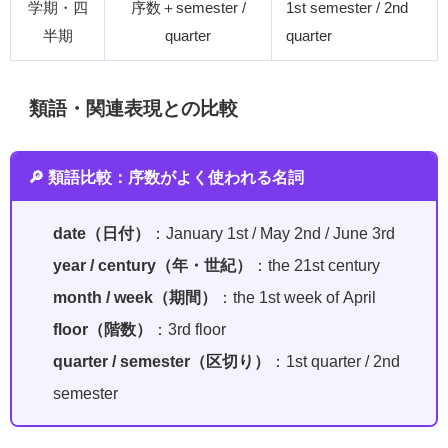
学期・四
序数＋semester /
1st semester / 2nd
半期
quarter
quarter
類語・関連表現との比較
🔎 類語比較：序数がよく使われる名詞
date（日付）
：January 1st / May 2nd / June 3rd
year / century（年・世紀）
：the 21st century
month / week（期間）
：the 1st week of April
floor（階数）
：3rd floor
quarter / semester（区切り）
：1st quarter / 2nd
semester