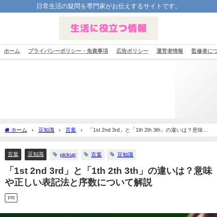
日常生活の疑問を専門家がお伝えするサイトです。
ホーム
プライバシーポリシー・免責事項
広告ポリシー
運営者情報
監修者に
ホーム
豆知識
言葉
「1st 2nd 3rd」と「1th 2th 3th」の違いは？意味や
正しい表記法と序数について解説
言葉
豆知識
pickup
言葉
豆知識
「1st 2nd 3rd」と「1th 2th 3th」の違いは？意味
や正しい表記法と序数について解説
PR