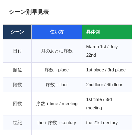
シーン別早見表
シーン
使い方
具体例
March 1st / July
日付
月のあとに序数
22nd
順位
序数＋place
1st place / 3rd place
階数
序数＋floor
2nd floor / 4th floor
1st time / 3rd
回数
序数＋time / meeting
meeting
世紀
the＋序数＋century
the 21st century