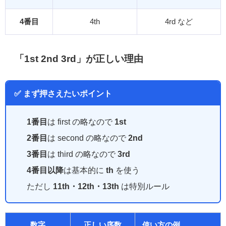
4番目
4th
4rd など
「1st 2nd 3rd」が正しい理由
✅ まず押さえたいポイント
1番目
は first の略なので
1st
2番目
は second の略なので
2nd
3番目
は third の略なので
3rd
4番目以降
は基本的に
th
を使う
ただし
11th・12th・13th
は特別ルール
数字
正しい序数
使い方の例