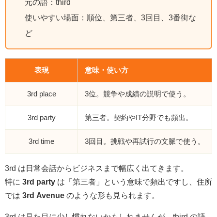
元の語：third
使いやすい場面：順位、第三者、3回目、3番街な
ど
表現
意味・使い方
3rd place
3位。競争や成績の説明で使う。
3rd party
第三者。契約やIT分野でも頻出。
3rd time
3回目。挑戦や再試行の文脈で使う。
3rd は日常会話からビジネスまで幅広く出てきます。
特に
3rd party
は「第三者」という意味で頻出ですし、住所
では
3rd Avenue
のような形も見られます。
3rd は見た目に少し慣れないかもしれませんが、third の語