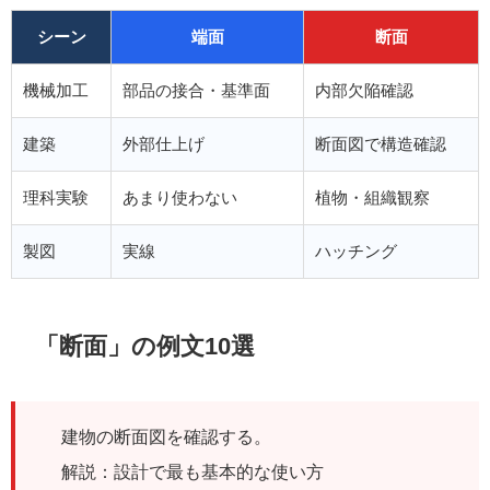
シーン
端面
断面
機械加工
部品の接合・基準面
内部欠陥確認
建築
外部仕上げ
断面図で構造確認
理科実験
あまり使わない
植物・組織観察
製図
実線
ハッチング
「断面」の例文10選
建物の断面図を確認する。
解説：設計で最も基本的な使い方