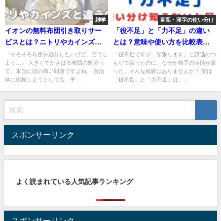
雑学
言葉・漢字の使い分け
イオンの無料布団引き取りサー
「役不足」と「力不足」の違い
ビスとは？ニトリやカインズと
とは？意味や使い方を比較表で
違うの？
徹底解説！
「そろそろ布団を処分したいけど、どうし
「役不足ですが、頑張ります」と謙遜のつ
よう…」 大きくてかさばる布団の処分っ
もりで言ったのに、なぜか相手の表情が曇
て、本当に頭の痛い問題ですよね。 自治
った…そんな経験はありませんか？ 実は
体に依頼しようとしても、手...
「役不足」と「力不足」は、...
スポンサーリンク
よく読まれている人気記事ランキング
スポンサーリンク