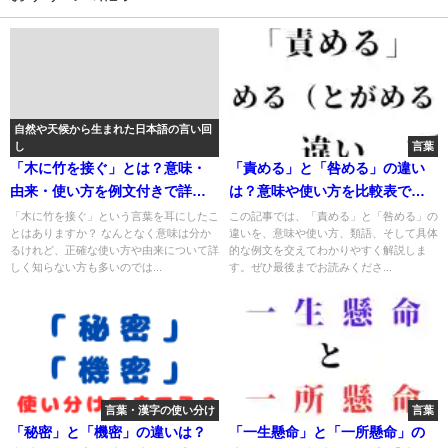
自然や天候から生まれた日本語の言い回
し
言葉
「木に竹を接ぐ」とは？意味・
「責める」と「咎める」の違い
由来・使い方を例文付きで詳し
は？意味や使い方を比較表で徹
く解説！
底解説！
「木に竹を接ぐ」という言葉を耳にしたこ
この記事では、「責める」と「咎める」の
とはありますか？ なんとなく意味は分か
違いを、意味や使い方、類語、そして具体
るけれど、正確な使い方や由来について詳
的な例文を交えてわかりやすく解説しま
しく知らない方も多いのでは...
す。ぜひ最後までお読みくださ...
言葉・漢字の使い分け
言葉
「秘密」と「機密」の違いは？
「一生懸命」と「一所懸命」の