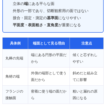
立体の
端
にある平らな面
外形の一部であり、切断観察用の面ではない
接合・固定・測定の
基準面
になりやすい
平面度・表面粗さ・直角度
が重要になる
具体例
端面として見る理由
注意点
端にある円形の平面だ
傾くと芯ずれし
丸棒の先端
から
やすい
外側の端部として使う
斜めだと組み立
角材の端
面だから
てに影響
フランジの
密着に使う端の面だか
粗いと漏れの原
接触面
ら
因になる