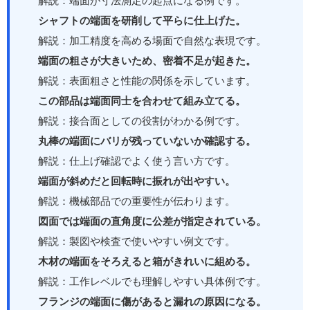
解説：端面が寸法測定の起点になる例です。
シャフトの端面を研削して平らに仕上げた。
解説：加工精度を高める場面で自然な表現です。
端面の粗さが大きいため、密着不足が起きた。
解説：表面粗さと性能の関係を示しています。
この部品は端面同士を合わせて組み立てる。
解説：接合面としての役割がわかる例です。
丸棒の端面にバリが残っていないか確認する。
解説：仕上げ確認でよく使う言い方です。
端面が斜めだと回転時に振れが出やすい。
解説：機械部品での重要性が伝わります。
図面では端面の直角度に公差が指定されている。
解説：製図や検査で使いやすい例文です。
木材の端面をそろえると箱がきれいに組める。
解説：工作レベルでも理解しやすい具体例です。
フランジの端面に傷があると漏れの原因になる。