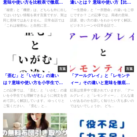
意味や使い方を比較表で徹底解
違いとは？ 意味や使い方【比較
説！
表付き】
「秘密」と「機密」は、どちらも外に出し
「一生懸命」と「一所懸命」の違いをご存
てはいけない情報を表す言葉ですが、実は
じですか？ この記事では、両者の意味、
同じ意味ではありません。 日常会話では
語源、使い方の違いをわかりやすく解説。
「これは秘密ね」と自然に言...
ビジネスシーンや日常会話で...
言葉
言葉
「歪む」と「いがむ」の違い
「アールグレイ」と「レモンテ
は？意味や使い方を小学生でも
ィー」その違いと意味を徹底比
理解できる例文で解説！
較！
この記事では、「歪む」と「いがむ」の違
紅茶は世界中で愛されていますが、「アー
いを小学生でも理解できるように例文を含
ルグレイ」と「レモンティー」、どんな違
めて詳しく解説しています。 ゆっくりと
いがあるのかを詳しく知りたい方も多いの
ご覧ください。 「歪む」と...
ではないでしょうか。 どち...