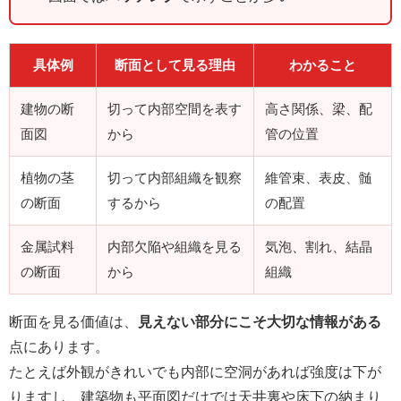
具体例
断面として見る理由
わかること
建物の断
切って内部空間を表す
高さ関係、梁、配
面図
から
管の位置
植物の茎
切って内部組織を観察
維管束、表皮、髄
の断面
するから
の配置
金属試料
内部欠陥や組織を見る
気泡、割れ、結晶
の断面
から
組織
断面を見る価値は、
見えない部分にこそ大切な情報がある
点にあります。
たとえば外観がきれいでも内部に空洞があれば強度は下が
りますし、建築物も平面図だけでは天井裏や床下の納まり