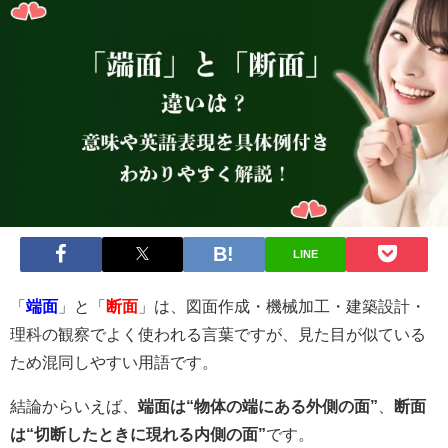
LINE
「
端面
」と「
断面
」は、図面作成・機械加工・建築設計・
理科の観察でよく使われる言葉ですが、見た目が似ている
ため混同しやすい用語です。
結論からいえば、
端面は“物体の端にある外側の面”
、
断面
は“切断したときに現れる内側の面”
です。