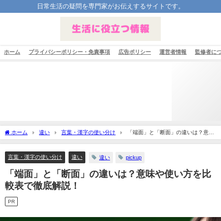
日常生活の疑問を専門家がお伝えするサイトです。
ホーム
プライバシーポリシー・免責事項
広告ポリシー
運営者情報
監修者に
ホーム
違い
言葉・漢字の使い分け
「端面」と「断面」の違いは？意味
や使い方を比較表で徹底解説！
言葉・漢字の使い分け
違い
違い
pickup
「端面」と「断面」の違いは？意味や使い方を比
較表で徹底解説！
PR