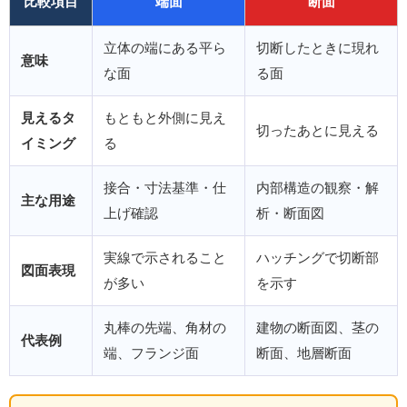
比較項目
端面
断面
立体の端にある平ら
切断したときに現れ
意味
な面
る面
見えるタ
もともと外側に見え
切ったあとに見える
イミング
る
接合・寸法基準・仕
内部構造の観察・解
主な用途
上げ確認
析・断面図
実線で示されること
ハッチングで切断部
図面表現
が多い
を示す
丸棒の先端、角材の
建物の断面図、茎の
代表例
端、フランジ面
断面、地層断面