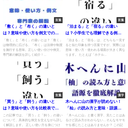
言葉
言葉
「敷く」と「布く」の違いと
「泊まる」と「宿る」の違い
は？意味や使い方を例文での徹
は？小学生でも理解できる例文
底解説！
で解説！
「敷く」と「布く」の違いとは？「敷く」
「泊まる」と「宿る」は、どちらも一見す
は物理的に広げる、「布く」は法律や制度
ると似た印象を持つ言葉ですが、実際には
を施行する意味。正しい使い分けや例文、
意味・使い方・使われる場面が大きく異な
専門家の解説を詳しく紹介！...
ります。 たとえば「ホテル...
言葉
漢字
「買う」と「飼う」の違いと
木へんに山の漢字が読めない！
は？意味や使い方を比較表で徹
「杣」の読み方と意味・語源を
底解説！
徹底解説
この記事では、「買う」と「飼う」の違い
「木へんに山」と書く漢字、見たことはあ
について、具体的な例文を交えながら詳し
るけど読み方がわからない…そんなモヤモ
く解説します。 正しい使い方を身につけ
ヤを感じたことはありませんか？ この記