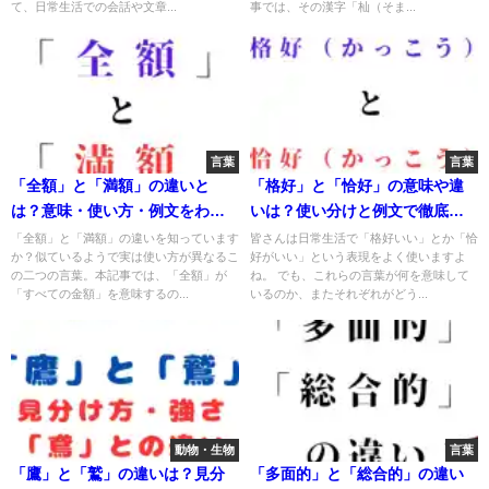
て、日常生活での会話や文章...
事では、その漢字「杣（そま...
言葉
言葉
「全額」と「満額」の違いと
「格好」と「恰好」の意味や違
は？意味・使い方・例文をわか
いは？使い分けと例文で徹底解
りやすく解説！
説！
「全額」と「満額」の違いを知っています
皆さんは日常生活で「格好いい」とか「恰
か？似ているようで実は使い方が異なるこ
好がいい」という表現をよく使いますよ
の二つの言葉。本記事では、「全額」が
ね。 でも、これらの言葉が何を意味して
「すべての金額」を意味するの...
いるのか、またそれぞれがどう...
動物・生物
言葉
「鷹」と「鷲」の違いは？見分
「多面的」と「総合的」の違い