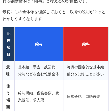
れる報酬全体は「給与」と考えるのが自然です。
最初にこの全体像を理解しておくと、以降の説明がぐっと
わかりやすくなります。
比
較
給与
給料
項
目
意
基本給・手当・残業代・
毎月の固定的な基本給
味
賞与などを含む報酬全体
部分を指すことが多い
使
う
給与明細、税務書類、就
日常会話、口語表現
場
業規則、求人票
面