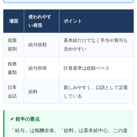
使われやす
場面
ポイント
い表現
就業
基本給だけでなく手当や賞与も
給与規程
規則
含めやすい
税務
給与所得
計算基準は総額ベース
書類
日常
親しみやすく、口語として定着
給料
会話
している
✔ 前半の要点
「給与」は報酬全体、「給料」は基本給中心。この違