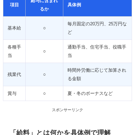
給与に含まれ
項目
具体例
るか
毎月固定の20万円、25万円な
基本給
○
ど
各種手
通勤手当、住宅手当、役職手
○
当
当
時間外労働に応じて加算され
残業代
○
る金額
賞与
○
夏・冬のボーナスなど
スポンサーリンク
「給料」とは何かを具体例で理解