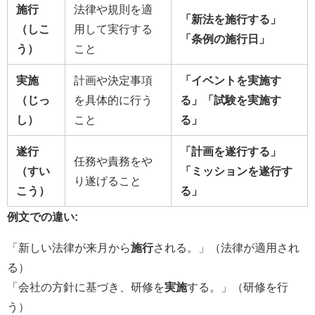
施行
法律や規則を適
「新法を施行する」
（しこ
用して実行する
「条例の施行日」
う）
こと
実施
計画や決定事項
「イベントを実施す
（じっ
を具体的に行う
る」「試験を実施す
し）
こと
る」
遂行
「計画を遂行する」
任務や責務をや
（すい
「ミッションを遂行す
り遂げること
こう）
る」
例文での違い:
「新しい法律が来月から
施行
される。」（法律が適用され
る）
「会社の方針に基づき、研修を
実施
する。」（研修を行
う）