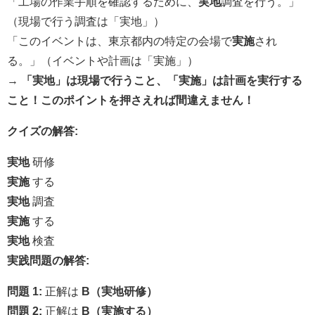
「工場の作業手順を確認するために、
実地
調査を行う。」
（現場で行う調査は「実地」）
「このイベントは、東京都内の特定の会場で
実施
され
る。」（イベントや計画は「実施」）
→
「実地」は現場で行うこと、「実施」は計画を実行する
こと！このポイントを押さえれば間違えません！
クイズの解答:
実地
研修
実施
する
実地
調査
実施
する
実地
検査
実践問題の解答:
問題 1:
正解は
B（実地研修）
問題 2:
正解は
B（実施する）