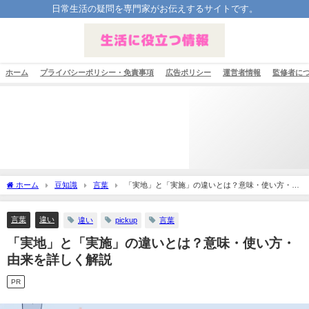
日常生活の疑問を専門家がお伝えするサイトです。
ホーム
プライバシーポリシー・免責事項
広告ポリシー
運営者情報
監修者に
ホーム
豆知識
言葉
「実地」と「実施」の違いとは？意味・使い方・由
来を詳しく解説
言葉
違い
違い
pickup
言葉
「実地」と「実施」の違いとは？意味・使い方・
由来を詳しく解説
PR