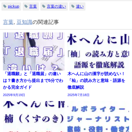
pickup
言葉
言葉の違い
違い
言葉
,
豆知識
の関連記事
「退職願」と「退職届」の違い
木へんに山の漢字が読めない！
は？書き方から提出まで5分でわ
「杣」の読み方と意味・語源を
かる完全ガイド
徹底解説
2025年9月19日
2025年7月18日