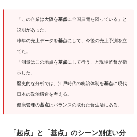
「この企業は大阪を
基点
に全国展開を図っている」と
説明があった。
昨年の売上データを
基点
にして、今後の売上予測を立
てた。
「測量はこの地点を
基点
にして行う」と現場監督が指
示した。
歴史的な分析では、江戸時代の統治体制を
基点
に現代
日本の政治構造を考える。
健康管理の
基点
はバランスの取れた食生活にある。
「起点」と「基点」のシーン別使い分