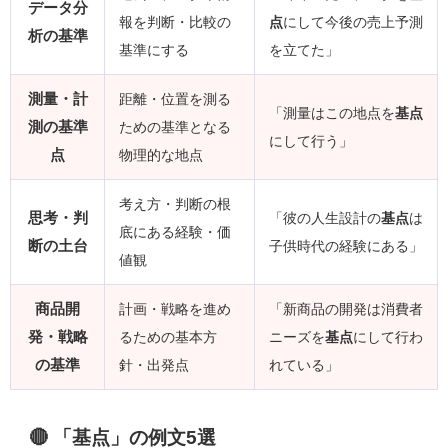
データ分
報を判断・比較の
点
にして今後の売上予測
析の基準
基準にする
を立てた」
測量・計
距離・位置を測る
「測量はこの地点を
基点
測の基準
ための基準となる
にして行う」
点
物理的な地点
考え方・判断の根
思考・判
「彼の人生設計の
基点
は
底にある経験・価
断の土台
子供時代の経験にある」
値観
商品開
計画・戦略を進め
「新商品の開発は消費者
発・戦略
るための基本方
ニーズを
基点
にして行わ
の基準
針・出発点
れている」
🔴 「基点」の例文5選