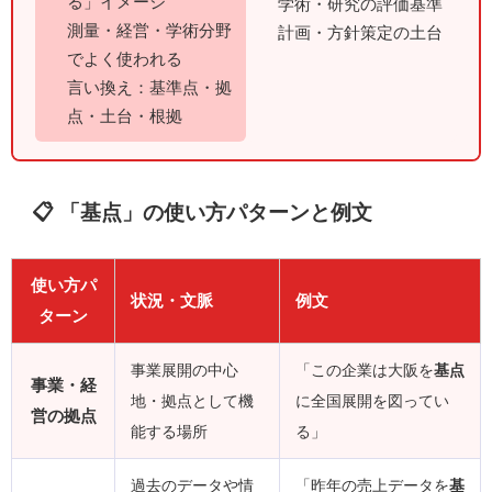
る」イメージ
学術・研究の評価基準
測量・経営・学術分野
計画・方針策定の土台
でよく使われる
言い換え：基準点・拠
点・土台・根拠
📋 「基点」の使い方パターンと例文
使い方パ
状況・文脈
例文
ターン
事業展開の中心
「この企業は大阪を
基点
事業・経
地・拠点として機
に全国展開を図ってい
営の拠点
能する場所
る」
過去のデータや情
「昨年の売上データを
基