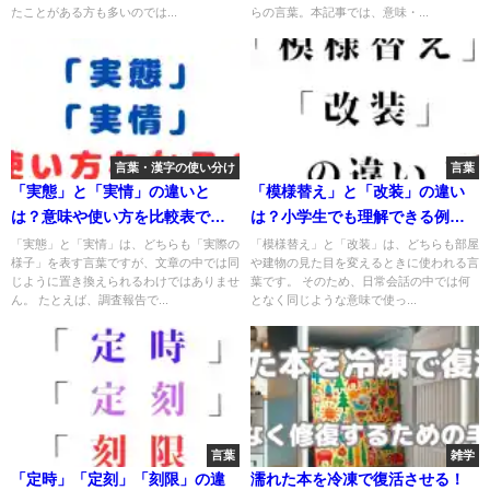
たことがある方も多いのでは...
らの言葉。本記事では、意味・...
言葉・漢字の使い分け
言葉
「実態」と「実情」の違いと
「模様替え」と「改装」の違い
は？意味や使い方を比較表で徹
は？小学生でも理解できる例文
底解説！
で解説！
「実態」と「実情」は、どちらも「実際の
「模様替え」と「改装」は、どちらも部屋
様子」を表す言葉ですが、文章の中では同
や建物の見た目を変えるときに使われる言
じように置き換えられるわけではありませ
葉です。 そのため、日常会話の中では何
ん。 たとえば、調査報告で...
となく同じような意味で使っ...
言葉
雑学
「定時」「定刻」「刻限」の違
濡れた本を冷凍で復活させる！