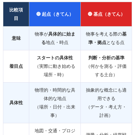
比較項
🔵 起点（きてん）
🔴 基点（きてん）
目
物事が
具体的に始ま
物事を考える際の
基
意味
る
地点・時点
準・拠点
となる点
スタートの具体性
判断・分析の基準
着目点
（実際に動き始める
（何かを測る・評価
場所・時）
する土台）
物理的・時間的な具
抽象的な概念にも適
体的な地点
用できる
具体性
（場所・日付・出来
（データ・考え方・
事）
計画）
地図・交通・プロジ
測量・分析・経営戦