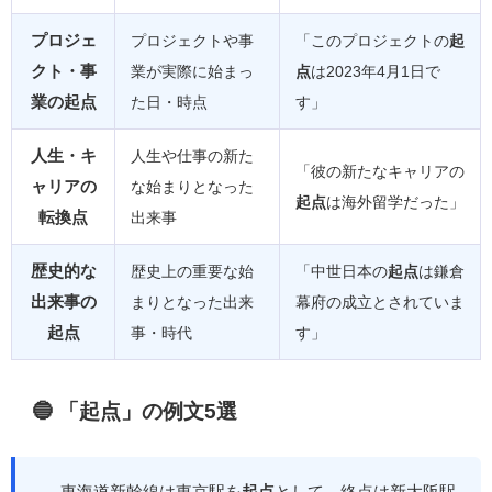
プロジェ
プロジェクトや事
「このプロジェクトの
起
クト・事
業が実際に始まっ
点
は2023年4月1日で
業の起点
た日・時点
す」
人生・キ
人生や仕事の新た
「彼の新たなキャリアの
ャリアの
な始まりとなった
起点
は海外留学だった」
転換点
出来事
歴史的な
歴史上の重要な始
「中世日本の
起点
は鎌倉
出来事の
まりとなった出来
幕府の成立とされていま
起点
事・時代
す」
🔵 「起点」の例文5選
東海道新幹線は東京駅を
起点
として、終点は新大阪駅