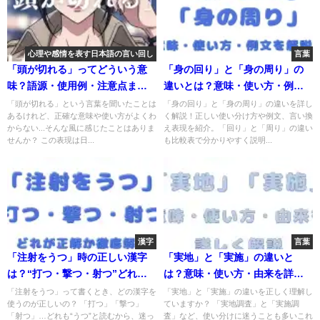
心理や感情を表す日本語の言い回し
言葉
「頭が切れる」ってどういう意
「身の回り」と「身の周り」の
味？語源・使用例・注意点まで
違いとは？意味・使い方・例文
詳しく解説
を詳しく解説！
「頭が切れる」という言葉を聞いたことは
「身の回り」と「身の周り」の違いを詳し
あるけれど、正確な意味や使い方がよくわ
く解説！正しい使い分け方や例文、言い換
からない...そんな風に感じたことはありま
え表現を紹介。「回り」と「周り」の違い
せんか？ この表現は日...
も比較表で分かりやすく説明...
漢字
言葉
「注射をうつ」時の正しい漢字
「実地」と「実施」の違いと
は？“打つ・撃つ・射つ”どれが
は？意味・使い方・由来を詳し
正解か徹底解説
く解説
「注射をうつ」って書くとき、どの漢字を
「実地」と「実施」の違いを正しく理解し
使うのが正しいの？ 「打つ」「撃つ」
ていますか？ 「実地調査」と「実施調
「射つ」…どれも“うつ”と読むから、迷っ
査」など、使い分けに迷うことも多いこれ