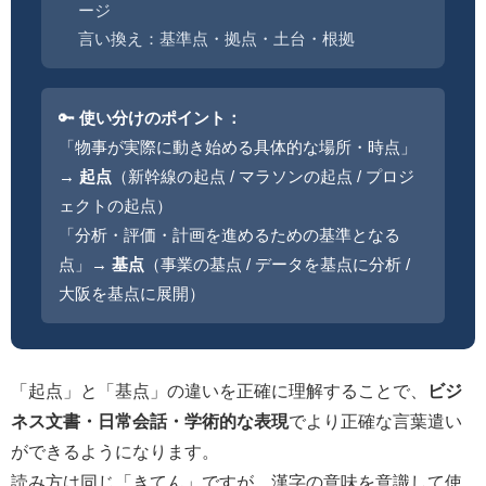
ージ
言い換え：基準点・拠点・土台・根拠
🔑
使い分けのポイント：
「物事が実際に動き始める具体的な場所・時点」
→
起点
（新幹線の起点 / マラソンの起点 / プロジ
ェクトの起点）
「分析・評価・計画を進めるための基準となる
点」→
基点
（事業の基点 / データを基点に分析 /
大阪を基点に展開）
「起点」と「基点」の違いを正確に理解することで、
ビジ
ネス文書・日常会話・学術的な表現
でより正確な言葉遣い
ができるようになります。
読み方は同じ「きてん」ですが、漢字の意味を意識して使