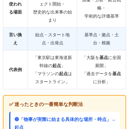
使われ
ェクト開始・
略・
る場面
歴史的な出来事の始
学術的な評価基準
まり
言い換
始点・スタート地
基準点・拠点・土
え
点・出発点
台・根拠
「東京駅は東海道新
「大阪を
基点
に全国
幹線の
起点
」
展開」
代表例
「マラソンの
起点
は
「過去データを
基点
スタートライン」
に分析」
✅ 迷ったときの一番簡単な判断法
🔵「物事が実際に始まる具体的な場所・時点」→
起点