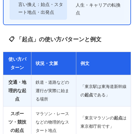
言い換え：始点・スタ
人生・キャリアの転換
ート地点・出発点
点
📋 「起点」の使い方パターンと例文
使い方パ
状況・文脈
例文
ターン
交通・地
鉄道・道路などの
「東京駅は東海道新幹線
理的な起
運行が実際に始ま
の
起点
である」
点
る場所
スポー
マラソン・レース
「東京マラソンの
起点
は
ツ・競技
などの物理的なス
東京都庁前です」
の起点
タート地点