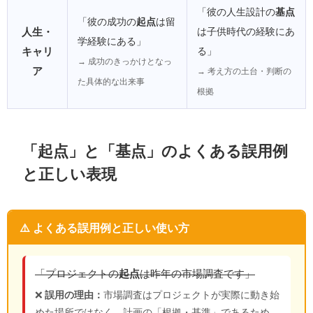
「彼の人生設計の
基点
「彼の成功の
起点
は留
人生・
は子供時代の経験にあ
学経験にある」
キャリ
る」
→ 成功のきっかけとなっ
ア
→ 考え方の土台・判断の
た具体的な出来事
根拠
「起点」と「基点」のよくある誤用例
と正しい表現
⚠️ よくある誤用例と正しい使い方
「プロジェクトの
起点
は昨年の市場調査です」
❌
誤用の理由：
市場調査はプロジェクトが実際に動き始
めた場所ではなく、計画の「根拠・基準」であるため