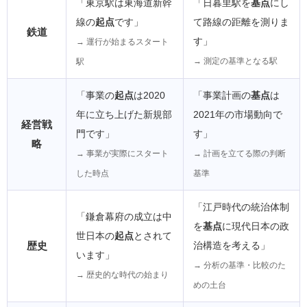
「東京駅は東海道新幹
「日暮里駅を
基点
にし
線の
起点
です」
て路線の距離を測りま
鉄道
す」
→ 運行が始まるスタート
→ 測定の基準となる駅
駅
「事業の
起点
は2020
「事業計画の
基点
は
年に立ち上げた新規部
2021年の市場動向で
経営戦
門です」
す」
略
→ 事業が実際にスタート
→ 計画を立てる際の判断
した時点
基準
「江戸時代の統治体制
「鎌倉幕府の成立は中
を
基点
に現代日本の政
世日本の
起点
とされて
歴史
治構造を考える」
います」
→ 分析の基準・比較のた
→ 歴史的な時代の始まり
めの土台