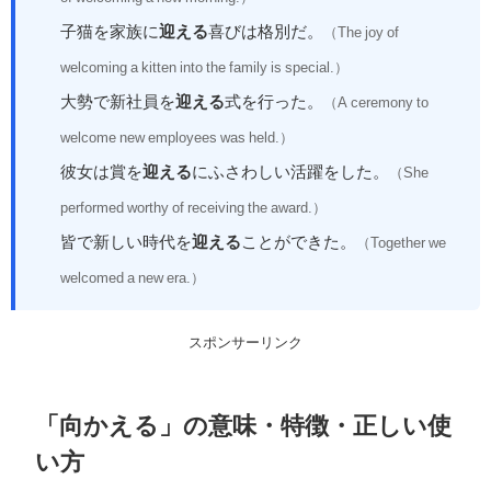
子猫を家族に
迎える
喜びは格別だ。
（The joy of
welcoming a kitten into the family is special.）
大勢で新社員を
迎える
式を行った。
（A ceremony to
welcome new employees was held.）
彼女は賞を
迎える
にふさわしい活躍をした。
（She
performed worthy of receiving the award.）
皆で新しい時代を
迎える
ことができた。
（Together we
welcomed a new era.）
スポンサーリンク
「向かえる」の意味・特徴・正しい使
い方