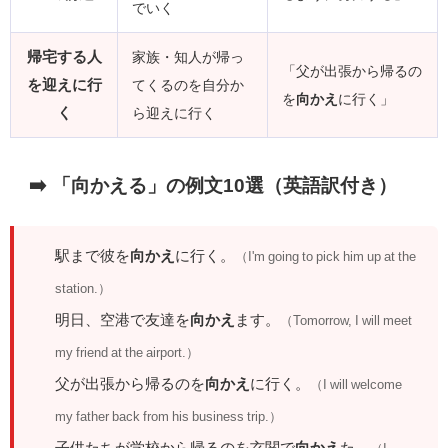
でいく
帰宅する人
家族・知人が帰っ
「父が出張から帰るの
を迎えに行
てくるのを自分か
を
向かえ
に行く」
く
ら迎えに行く
➡️ 「向かえる」の例文10選（英語訳付き）
駅まで彼を
向かえ
に行く。
（I'm going to pick him up at the
station.）
明日、空港で友達を
向かえ
ます。
（Tomorrow, I will meet
my friend at the airport.）
父が出張から帰るのを
向かえ
に行く。
（I will welcome
my father back from his business trip.）
子供たちが学校から帰るのを玄関で
向かえ
た。