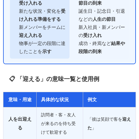
受け入れる
節目の到来
新たな状況・変化を
受
誕生日・記念日・引退
け入れる準備をする
などの
人生の節目
新メンバーをチームに
新入社員・新メンバー
迎え入れる
の
受け入れ
物事が一定の段階に達
成功・終焉など
結果や
したことを
示す
段階の到来
📋 「迎える」の意味一覧と使用例
意味・用途
具体的な状況
例文
訪問者・客・友人
人を出迎え
「彼は笑顔で客を
迎え
が来るのを待ち受
る
た
」
けて歓迎する