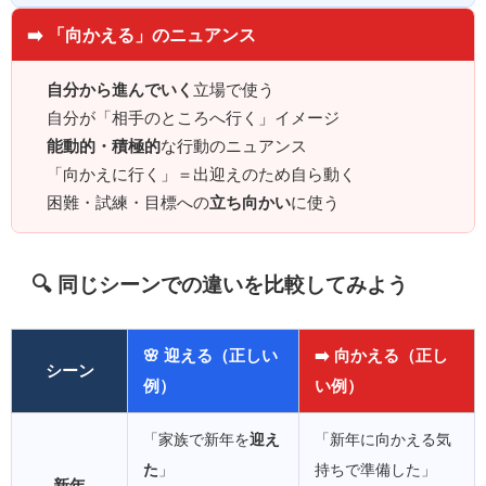
➡️ 「向かえる」のニュアンス
自分から進んでいく
立場で使う
自分が「相手のところへ行く」イメージ
能動的・積極的
な行動のニュアンス
「向かえに行く」＝出迎えのため自ら動く
困難・試練・目標への
立ち向かい
に使う
🔍 同じシーンでの違いを比較してみよう
🌸 迎える（正しい
➡️ 向かえる（正し
シーン
例）
い例）
「家族で新年を
迎え
「新年に向かえる気
た
」
持ちで準備した」
新年