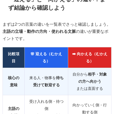
ず結論から確認しよう
まずは2つの言葉の違いを一覧表でさっと確認しましょう。
主語の立場・動作の方向・使われる文脈
の違いが重要なポ
イントです。
比較項
🌸 迎える（むかえ
➡️ 向かえる（むかえ
目
る）
る）
自分から
相手・対象
核心の
来る人・物事を
待ち
の方へ向かう
意味
受けて歓迎する
または直面する
受け入れる側・待つ
向かっていく側・行
主語の
側
動する側