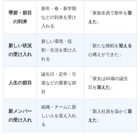
新年・春・新学期
季節・節目
「家族全員で新年を
迎
などの到来を受け
の到来
えた
」
入れる
新しい環境・役
新しい状況
「新たな挑戦を
迎える
割・生活を受け入
の受け入れ
心構えができた」
れる
誕生日・定年・引
「彼女は60歳の誕生
人生の節目
退などの重要な節
日を
迎えた
」
目
組織・チームに新
新メンバー
「新入社員を温かく
迎
しい人を迎え入れ
の受け入れ
えた
」
る