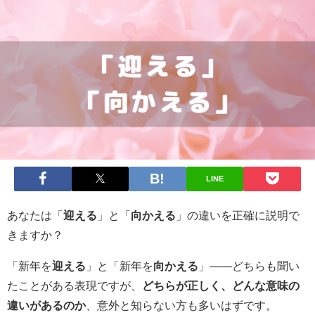
LINE
あなたは「
迎える
」と「
向かえる
」の違いを正確に説明で
きますか？
「新年を
迎える
」と「新年を
向かえる
」——どちらも聞い
たことがある表現ですが、
どちらが正しく、どんな意味の
違いがあるのか
、意外と知らない方も多いはずです。