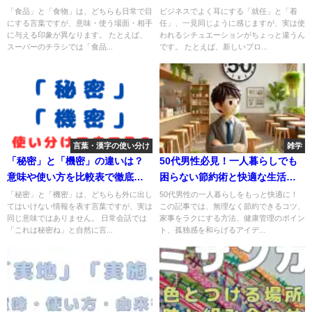
説！
「食品」と「食物」は、どちらも日常で目
ビジネスでよく耳にする「就任」と「着
にする言葉ですが、意味・使う場面・相手
任」、一見同じように感じますが、実は使
に与える印象が異なります。 たとえば、
われるシチュエーションがちょっと違うん
スーパーのチラシでは「食品...
です。 たとえば、新しいプロ...
言葉・漢字の使い分け
雑学
「秘密」と「機密」の違いは？
50代男性必見！一人暮らしでも
意味や使い方を比較表で徹底解
困らない節約術と快適な生活の
説！
知恵
「秘密」と「機密」は、どちらも外に出し
50代男性の一人暮らしをもっと快適に！
てはいけない情報を表す言葉ですが、実は
この記事では、無理なく節約できるコツ、
同じ意味ではありません。 日常会話では
家事をラクにする方法、健康管理のポイン
「これは秘密ね」と自然に言...
ト、孤独感を和らげるアイデ...