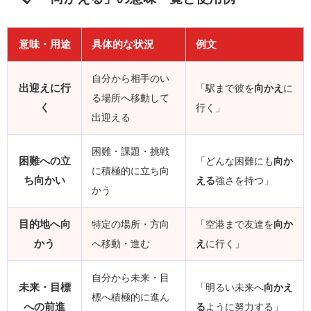
意味・用途
具体的な状況
例文
自分から相手のい
出迎えに行
「駅まで彼を
向かえ
に
る場所へ移動して
く
行く」
出迎える
困難・課題・挑戦
困難への立
「どんな困難にも
向か
に積極的に立ち向
ち向かい
える
強さを持つ」
かう
目的地へ向
特定の場所・方向
「空港まで友達を
向か
かう
へ移動・進む
え
に行く」
自分から未来・目
未来・目標
「明るい未来へ
向かえ
標へ積極的に進ん
への前進
る
ように努力する」