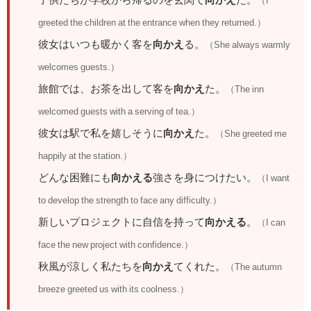
（I
greeted the children at the entrance when they returned.）
彼女はいつも暖かく客を
向かえ
る。
（She always warmly
welcomes guests.）
旅館では、お茶を出して客を
向かえ
た。
（The inn
welcomed guests with a serving of tea.）
彼女は駅で私を嬉しそうに
向かえ
た。
（She greeted me
happily at the station.）
どんな困難にも
向かえる
強さを身につけたい。
（I want
to develop the strength to face any difficulty.）
新しいプロジェクトに自信を持って
向かえる
。
（I can
face the new project with confidence.）
秋風が涼しく私たちを
向かえ
てくれた。
（The autumn
breeze greeted us with its coolness.）