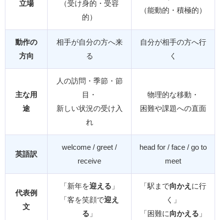
立場
（受け身的・受容
（能動的・積極的）
的）
動作の
相手が自分の方へ来
自分が相手の方へ行
方向
る
く
人の訪問・季節・節
主な用
目・
物理的な移動・
途
新しい状況の受け入
困難や課題への直面
れ
welcome / greet /
head for / face / go to
英語訳
receive
meet
「新年を
迎える
」
「駅まで
向かえ
に行
代表例
「客を笑顔で
迎え
く」
文
る
」
「困難に
向かえる
」