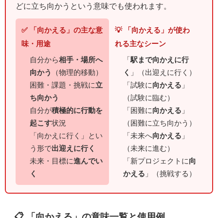
どに立ち向かうという意味でも使われます。
✅ 「向かえる」の主な意
💡 「向かえる」が使わ
味・用途
れる主なシーン
自分から
相手・場所へ
「
駅まで向かえに行
向かう
（物理的移動）
く
」（出迎えに行く）
困難・課題・挑戦に
立
「試験に
向かえる
」
ち向かう
（試験に臨む）
自分が
積極的に行動を
「困難に
向かえる
」
起こす
状況
（困難に立ち向かう）
「向かえに行く」とい
「未来へ
向かえる
」
う形で
出迎えに行く
（未来に進む）
未来・目標に
進んでい
「新プロジェクトに
向
く
かえる
」（挑戦する）
📋 「向かえる」の意味一覧と使用例