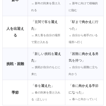
→ 新年の到来を受け入
→ 新年に向けて積極的
れる
に臨む
「玄関で客を
迎え
「駅まで
向かえ
に行
人を出迎え
た
」
った」
る
→ 来た客を自分の場所
→ 自分から相手のいる
で受け入れる
場所へ行く
「新しい挑戦を
迎え
「困難に
向かえる
勇
た
」
気を持つ」
挑戦・困難
→ 挑戦が自分のもとに
→ 自分から困難に立ち
来た
向かう
「春を
迎えた
」
「春に
向かえる
季節
季節
になった」
→ 春の到来を受け入れ
→ 春へと向かっていく
る（正しい）