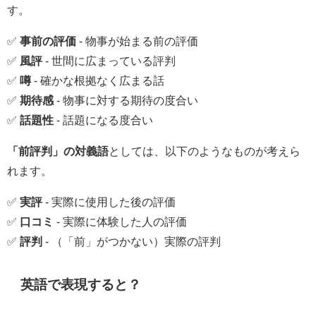
す。
✅
事前の評価
- 物事が始まる前の評価
✅
風評
- 世間に広まっている評判
✅
噂
- 確かな根拠なく広まる話
✅
期待感
- 物事に対する期待の度合い
✅
話題性
- 話題になる度合い
「前評判」の対義語
としては、以下のようなものが考えら
れます。
✅
実評
- 実際に使用した後の評価
✅
口コミ
- 実際に体験した人の評価
✅
評判
- （「前」がつかない）実際の評判
英語で表現すると？