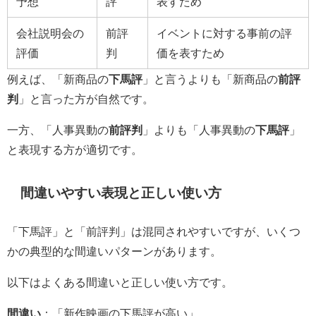
予想
評
表すため
会社説明会の
前評
イベントに対する事前の評
評価
判
価を表すため
例えば、「新商品の
下馬評
」と言うよりも「新商品の
前評
判
」と言った方が自然です。
一方、「人事異動の
前評判
」よりも「人事異動の
下馬評
」
と表現する方が適切です。
間違いやすい表現と正しい使い方
「下馬評」と「前評判」は混同されやすいですが、いくつ
かの典型的な間違いパターンがあります。
以下はよくある間違いと正しい使い方です。
間違い
：「新作映画の下馬評が高い」