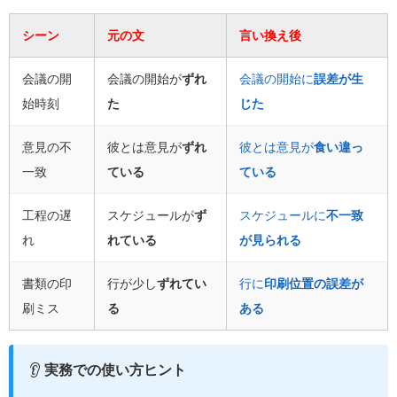
シーン
元の文
言い換え後
会議の開
会議の開始が
ずれ
会議の開始に
誤差が生
始時刻
た
じた
意見の不
彼とは意見が
ずれ
彼とは意見が
食い違っ
一致
ている
ている
工程の遅
スケジュールが
ず
スケジュールに
不一致
れ
れている
が見られる
書類の印
行が少し
ずれてい
行に
印刷位置の誤差が
刷ミス
る
ある
👂
実務での使い方ヒント