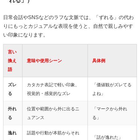
れる」）
日常会話やSNSなどのラフな文脈では、「ずれる」の代わ
りにもっとカジュアルな表現を使うと、自然で親しみやす
い印象になります。
言い
換え
意味や使用シーン
具体例
語
ズレ
カタカナ表記で軽い印象、
「価値観がズレてる
る
視覚的・感覚的なズレ
よね」
外れ
位置や範囲から外に出るニ
「マークから外れ
る
ュアンス
る」
逸れ
話題や行動が本筋からそれ
「話が逸れた」