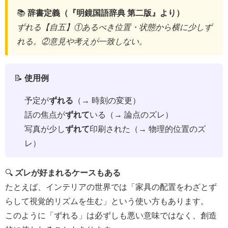
📚
辞書定義（『明鏡国語辞典 第二版』より）
ずれる【自五】①あるべき位置・状態から横に少しず
れる。②意見や考えが一致しない。
📝
使用例
予定が
ずれる
（→ 時刻の変更）
話の焦点が
ずれて
いる（→ 論点のズレ）
写真が少し
ずれて
印刷された（→ 物理的位置のズ
レ）
🔍
ズレが好まれるケースもある
たとえば、インテリアの世界では「家具の配置をわざとず
らして視覚的リズムを生む」という使い方もあります。
このように「ずれる」は必ずしも悪い意味ではなく、創造