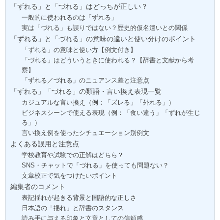
「ずれる」と「づれる」はどっちが正しい？
一般的に使われるのは「ずれる」
実は「づれる」も誤りではない？歴史的仮名遣いとの関係
「ずれる」と「づれる」の意味の違いと使い分けのポイント
「ずれる」の意味と使い方【例文付き】
「づれる」はどういうときに使われる？【辞書と文献から考
察】
「ずれる／づれる」のニュアンス差と注意点
「ずれる」「づれる」の類語・言い換え表現一覧
カジュアルな言い換え（例：「ズレる」「外れる」）
ビジネスシーンで使える表現（例：「食い違う」「ずれが生じ
る」）
言い換え例を使ったシチュエーション別例文
よくある誤用と注意点
学校教育や試験での正解はどちら？
SNS・チャットで「づれる」を使っても問題ない？
文章校正で気をつけたいポイント
編集者のコメント
表記揺れが起きる背景と国語的な正しさ
日本語の「揺れ」と辞書のスタンス
読み手に与える印象と文章としての信頼感