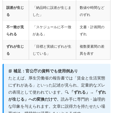
誤差が生じ
「納品時に誤差が生じま
数値や時間など
る
した」
のずれ
不一致が見
「スケジュールに不一致
文書・計画間の
られる
がある」
ずれ
ずれが生じ
「目標と実績にずれが生
複数要素間の差
る
じている」
異を表す
📘
補足：官公庁の資料でも使用例あり
たとえば、厚生労働省の報告書では「賃金と生活実態
にずれがある」といった記述が見られ、定量的なズレ
の表現として使われています。🔍
「ずれる」→「ずれ
が生じる」への変換だけで、
読み手に専門的・論理的
な印象を与えられます。文章に説得力を持たせたい場