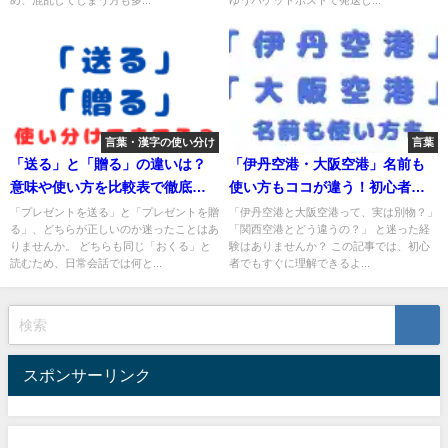
言葉・漢字の使い分け
言葉
「送る」と「贈る」の違いは？
「伊丹空港・大阪空港」名前も
意味や使い方を比較表で徹底解
使い方もココが違う！初心者必
説！
見の比較解説
「プレゼントを送る」と「プレゼントを贈
「伊丹空港と大阪空港って、実は別物？」
る」、どちらが正しいのか迷ったことはあ
「関西空港とどう違うの？」 と迷った経
りませんか。 どちらも同じ「おくる」と
験はありませんか？ この記事では、初心
読むため、日常会話では何と...
者でもすぐに理解できるよ...
スポンサーリンク