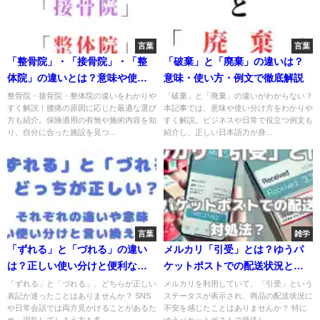
言葉
言葉
「整骨院」・「接骨院」・「整
「破棄」と「廃棄」の違いは？
体院」の違いとは？意味や使い
意味・使い方・例文で徹底解説
方を比較表で徹底解説！
整骨院・接骨院・整体院の違いをわかりや
「破棄」と「廃棄」の違いがわからない？
すく解説！腰痛の原因に応じた最適な選び
本記事では、意味や使い分け方をわかりや
方も紹介。保険適用の有無や施術内容を知
すく解説。ビジネスや日常で役立つ例文も
り、自分に合った施設を見つ...
紹介し、正しい日本語力が身...
言葉
雑学
「ずれる」と「づれる」の違い
メルカリ「引受」とは？ゆうパ
は？正しい使い分けと便利な言
ケットポストでの配送状況と対
い換えを解説！
処法
「ずれる」と「づれる」、どちらが正しい
メルカリを利用していて、「引受」という
表記か迷ったことはありませんか？ SNS
ステータスが表示され、商品の配送状況に
や日常会話では両方見かけることがあるた
不安を感じたことはありませんか？ 特に
め、混乱してしまう方も多...
ゆうパケットポストで発送し...