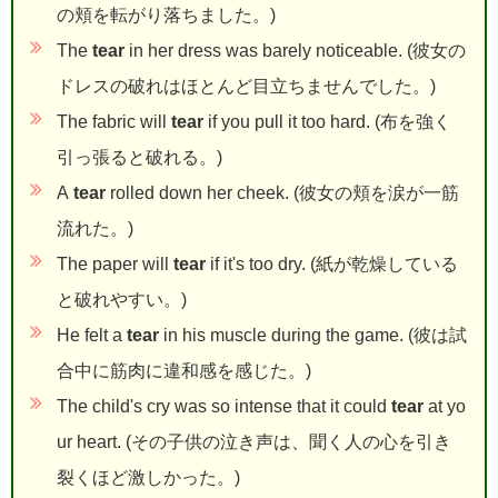
の頬を転がり落ちました。)
The
tear
in her dress was barely noticeable. (彼女の
ドレスの破れはほとんど目立ちませんでした。)
The fabric will
tear
if you pull it too hard. (布を強く
引っ張ると破れる。)
A
tear
rolled down her cheek. (彼女の頬を涙が一筋
流れた。)
The paper will
tear
if it's too dry. (紙が乾燥している
と破れやすい。)
He felt a
tear
in his muscle during the game. (彼は試
合中に筋肉に違和感を感じた。)
The child's cry was so intense that it could
tear
at yo
ur heart. (その子供の泣き声は、聞く人の心を引き
裂くほど激しかった。)