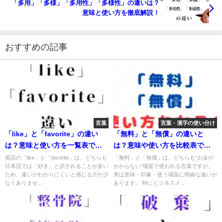
「多用」「多様」「多用性」「多様性」の違いは？
意味と使い方を徹底解説！
おすすめの記事
言葉
言葉・漢字の使い分け
「like」と「favorite」の違い
「無料」と「無償」の違いと
は？意味と使い方を一覧表で徹
は？意味や使い方を比較表で徹
底解説！
底解説
英語の「like」と「favorite」は、どちらも
「無料」と「無償」は、どちらも“お金が
日本語では「好き」と訳されることが多い
かからない”場面で使われる言葉ですが、
ため、違いがわかりにくいと感じる方が少
実は意味・印象・使う場面に明確な違いが
なくありませ...
あります。 特にビジネスメ...