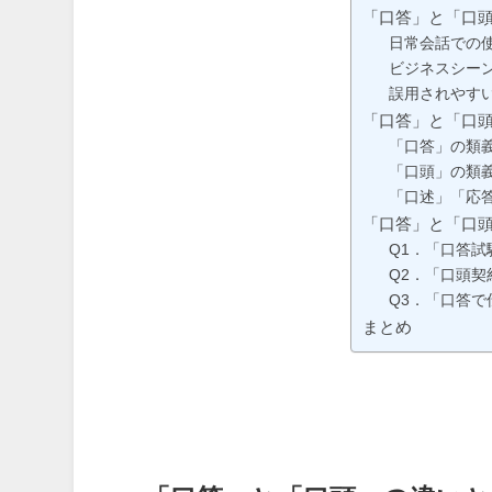
「口答」と「口
日常会話での
ビジネスシー
誤用されやす
「口答」と「口
「口答」の類
「口頭」の類
「口述」「応
「口答」と「口
Q1．「口答
Q2．「口頭契
Q3．「口答
まとめ