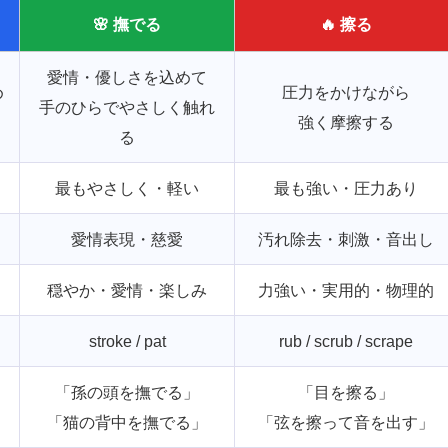
🌸 撫でる
🔥 擦る
愛情・優しさを込めて
め
圧力をかけながら
手のひらでやさしく触れ
強く摩擦する
る
最もやさしく・軽い
最も強い・圧力あり
愛情表現・慈愛
汚れ除去・刺激・音出し
穏やか・愛情・楽しみ
力強い・実用的・物理的
stroke / pat
rub / scrub / scrape
「孫の頭を撫でる」
「目を擦る」
「猫の背中を撫でる」
「弦を擦って音を出す」