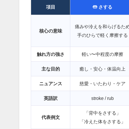
項目
🤲 さする
痛みや冷えを和らげるた
核心の意味
手のひらで軽く摩擦する
触れ方の強さ
軽い〜中程度の摩擦
主な目的
癒し・安心・体温向上
ニュアンス
慈愛・いたわり・ケア
英語訳
stroke / rub
「背中をさする」
代表例文
「冷えた体をさする」