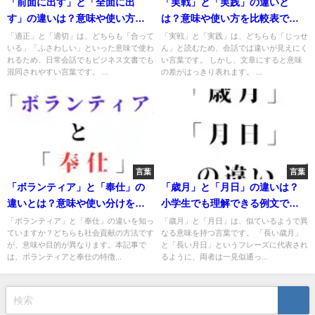
「前面に出す」と「全面に出
「実戦」と「実践」の違いと
す」の違いは？意味や使い方を
は？意味や使い方を比較表で徹
比較表で徹底解説！
底解説！
「適正」と「適切」は、どちらも「合って
「実戦」と「実践」は、どちらも「じっせ
いる」「ふさわしい」といった意味で使わ
ん」と読むため、会話では違いが見えにく
れるため、日常会話でもビジネス文書でも
い言葉です。 しかし、文章にすると意味
混同されやすい言葉です。 ...
の差がはっきり表れます。 ...
言葉
言葉
「ボランティア」と「奉仕」の
「歳月」と「月日」の違いは？
違いとは？意味や使い分けを比
小学生でも理解できる例文で解
較表で解説！
説！
「ボランティア」と「奉仕」の違いを知っ
「歳月」と「月日」は、似ているようで異
ていますか？どちらも社会貢献の方法です
なる意味を持つ言葉です。 「長い歳月」
が、意味や目的が異なります。本記事で
と「長い月日」というフレーズに代表され
は、ボランティアと奉仕の特徴...
るように、両者は一見似通っ...