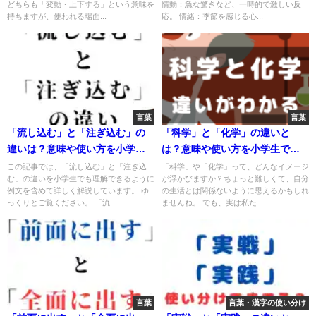
どちらも「変動・上下する」という意味を
情動：急な驚きなど、一時的で激しい反
持ちますが、使われる場面...
応。 情緒：季節を感じる心...
言葉
言葉
「流し込む」と「注ぎ込む」の
「科学」と「化学」の違いと
違いは？意味や使い方を小学生
は？意味や使い方を小学生でも
でも理解できる例文で解説！
理解できる10の実例で解説
この記事では、「流し込む」と「注ぎ込
「科学」や「化学」って、どんなイメージ
む」の違いを小学生でも理解できるように
が浮かびますか？ちょっと難しくて、自分
例文を含めて詳しく解説しています。 ゆ
の生活とは関係ないように思えるかもしれ
っくりとご覧ください。 「流...
ませんね。 でも、実は私た...
言葉
言葉・漢字の使い分け