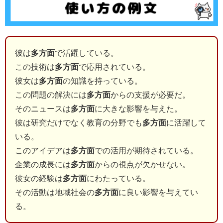
彼は
多方面
で活躍している。
この技術は
多方面
で応用されている。
彼女は
多方面
の知識を持っている。
この問題の解決には
多方面
からの支援が必要だ。
そのニュースは
多方面
に大きな影響を与えた。
彼は研究だけでなく教育の分野でも
多方面
に活躍して
いる。
このアイデアは
多方面
での活用が期待されている。
企業の成長には
多方面
からの視点が欠かせない。
彼女の経験は
多方面
にわたっている。
その活動は地域社会の
多方面
に良い影響を与えてい
る。