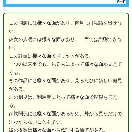
この問題には
様々な面
があり、簡単には結論を出せな
い。
彼女の人柄には
様々な面
があり、一言では説明できな
い。
この計画は
様々な面
でメリットがある。
一つの出来事でも、見る人によって
様々な面
が見えて
くる。
その作品には
様々な面
があり、見るたびに新しい発見
がある。
この制度は、利用者にとって
様々な面
で影響を与え
る。
家族関係には
様々な面
があるため、外から見ただけで
はわからないことも多い。
彼の提案は
様々な面
から検討する価値がある。