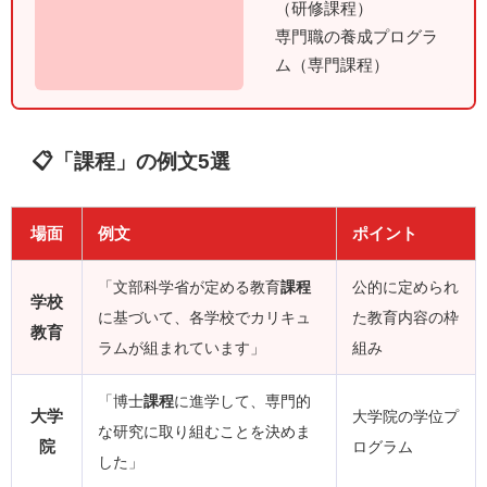
（研修課程）
専門職の養成プログラ
ム（専門課程）
📋「課程」の例文5選
場面
例文
ポイント
「文部科学省が定める教育
課程
公的に定められ
学校
に基づいて、各学校でカリキュ
た教育内容の枠
教育
ラムが組まれています」
組み
「博士
課程
に進学して、専門的
大学
大学院の学位プ
な研究に取り組むことを決めま
院
ログラム
した」