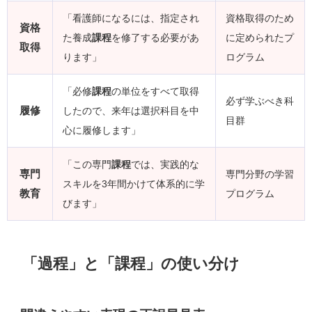
「看護師になるには、指定され
資格取得のため
資格
た養成
課程
を修了する必要があ
に定められたプ
取得
ります」
ログラム
「必修
課程
の単位をすべて取得
必ず学ぶべき科
履修
したので、来年は選択科目を中
目群
心に履修します」
「この専門
課程
では、実践的な
専門
専門分野の学習
スキルを3年間かけて体系的に学
教育
プログラム
びます」
「過程」と「課程」の使い分け