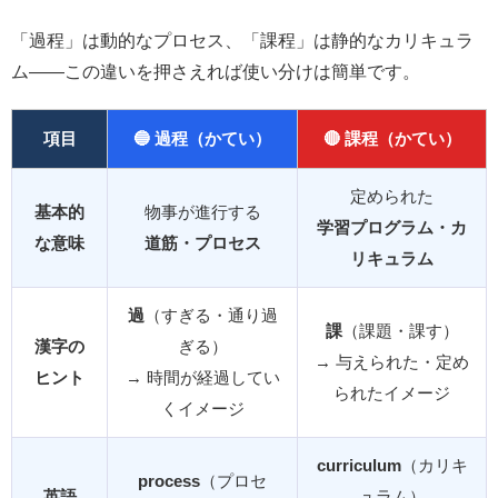
「過程」は動的なプロセス、「課程」は静的なカリキュラ
ム——この違いを押さえれば使い分けは簡単です。
項目
🔵 過程（かてい）
🔴 課程（かてい）
定められた
基本的
物事が進行する
学習プログラム・カ
な意味
道筋・プロセス
リキュラム
過
（すぎる・通り過
課
（課題・課す）
漢字の
ぎる）
→ 与えられた・定め
ヒント
→ 時間が経過してい
られたイメージ
くイメージ
curriculum
（カリキ
process
（プロセ
英語
ュラム）