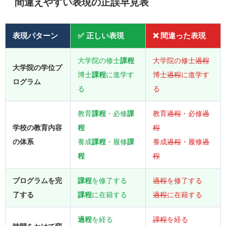
間違えやすい表現の正誤早見表
表現パターン
✅ 正しい表現
❌ 間違った表現
大学院の修士
課程
大学院の修士
過程
大学院の学位プ
博士
課程
に進学す
博士
過程
に進学す
ログラム
る
る
教育
課程
・必修
課
教育
過程
・必修
過
学校の教育内容
程
程
の体系
養成
課程
・履修
課
養成
過程
・履修
過
程
程
プログラムを完
課程
を修了する
過程
を修了する
了する
課程
に在籍する
過程
に在籍する
過程
を経る
課程
を経る