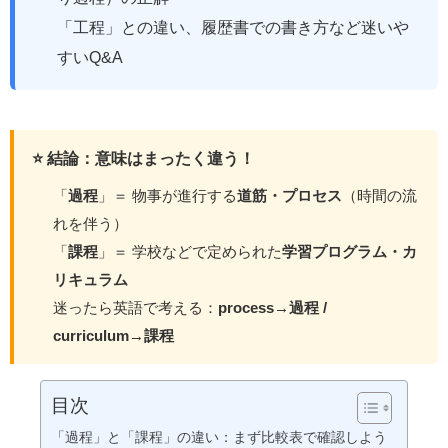
「工程」との違い、履歴書での書き方など迷いや
すいQ&A
⭐ 結論：意味はまったく違う！
「
過程
」＝ 物事が進行する
道筋・プロセス
（時間の流
れを伴う）
「
課程
」＝ 学校などで定められた
学習プログラム・カ
リキュラム
迷ったら英語で考える：
process→過程 /
curriculum→課程
目次
「過程」と「課程」の違い：まず比較表で確認しよう