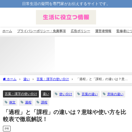
日常生活の疑問を専門家がお伝えするサイトです。
ホーム
プライバシーポリシー・免責事項
広告ポリシー
運営者情報
監修者に
ホーム
違い
言葉・漢字の使い分け
「過程」と「課程」の違いは？意味
や使い方を比較表で徹底解説！
言葉・漢字の使い分け
違い
使い分け
言葉の違い
意味の違い
例文
過程
課程
「過程」と「課程」の違いは？意味や使い方を比
較表で徹底解説！
PR