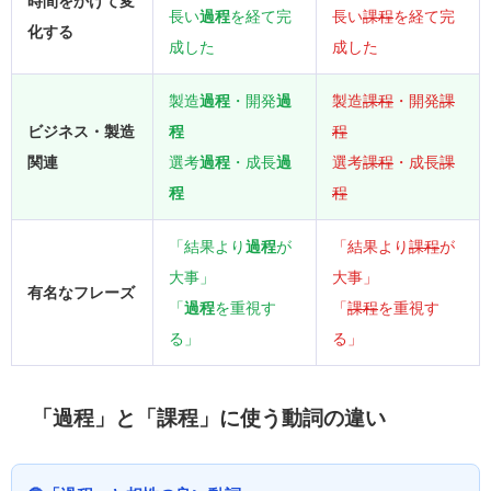
時間をかけて変
長い
過程
を経て完
長い
課程
を経て完
化する
成した
成した
製造
過程
・開発
過
製造
課程
・開発
課
ビジネス・製造
程
程
関連
選考
過程
・成長
過
選考
課程
・成長
課
程
程
「結果より
過程
が
「結果より
課程
が
大事」
大事」
有名なフレーズ
「
過程
を重視す
「
課程
を重視す
る」
る」
「過程」と「課程」に使う動詞の違い