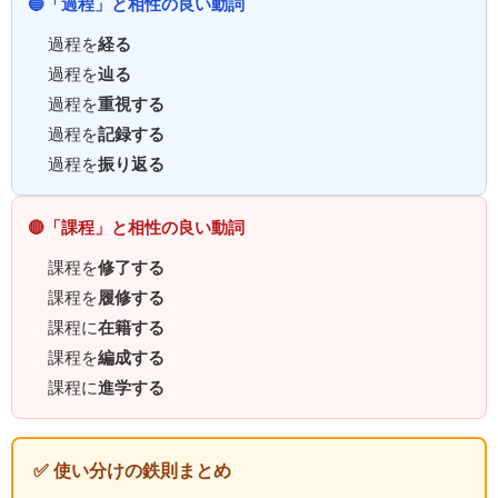
🔵「過程」と相性の良い動詞
過程を
経る
過程を
辿る
過程を
重視する
過程を
記録する
過程を
振り返る
🔴「課程」と相性の良い動詞
課程を
修了する
課程を
履修する
課程に
在籍する
課程を
編成する
課程に
進学する
✅ 使い分けの鉄則まとめ