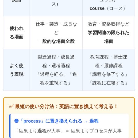
ス）
course
（コース）
仕事・製造・成長な
教育・資格取得など
使われ
ど
学習関連の限られた
る場面
一般的な場面全般
場面
製造過程・成長過
教育課程・博士課
よく使
程・選考過程
程・履修課程
う表現
「過程を経る」「過
「課程を修了する」
程を重視する」
「課程に在籍する」
✅ 最短の使い分け法：英語に置き換えて考える！
🔵「process」に置き換えられる → 過程
「結果より
過程
が大事」＝ 結果よりプロセスが大事