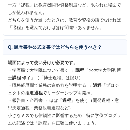
一方「課程」は教育機関や資格制度など、限られた場面で
しか使われません。
どちらを使うか迷ったときは、教育や資格の話でなければ
「過程」を選んでおけばほぼ間違いありません。
Q. 履歴書や公式文書ではどちらを使うべき？
場面によって使い分けが必要です。
・学歴欄で大学院について書く →
課程
「○○大学大学院 博
士
課程
修了」（「博士
過程
」は誤り）
・職務経歴欄で業務の進め方を説明する →
過程
「プロジ
ェクトの推進
過程
でリーダーシップを発揮」
・報告書・企画書 → ほぼ「
過程
」を使う（開発過程・意
思決定過程・業務改善過程など）
小さなミスでも信頼性に影響するため、特に学位プログラ
ムの記述では「課程」を正確に使いましょう。