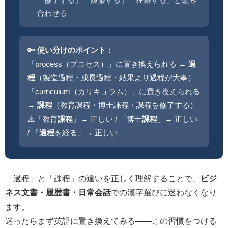
合わせる
🔑
使い分けのポイント：
「process（プロセス）」に置き換えられる →
過
程
（製造過程・成長過程・結果より過程が大事）
「curriculum（カリキュラム）」に置き換えられる
→
課程
（教育課程・博士課程・課程を修了する）
⚠️「教育
課程
」→ 正しい / 「博士
課程
」→ 正しい
/ 「
過程
を経る」→ 正しい
「過程」と「課程」の違いを正しく理解することで、
ビジ
ネス文書・履歴書・日常会話
での漢字選びに迷わなくなり
ます。
迷ったらまず英語に置き換えてみる——この習慣をつける