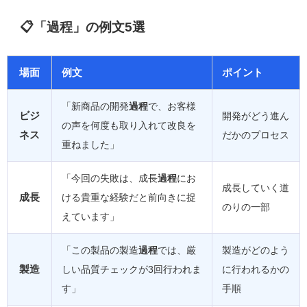
📋「過程」の例文5選
場面
例文
ポイント
「新商品の開発
過程
で、お客様
ビジ
開発がどう進ん
の声を何度も取り入れて改良を
ネス
だかのプロセス
重ねました」
「今回の失敗は、成長
過程
にお
成長していく道
成長
ける貴重な経験だと前向きに捉
のりの一部
えています」
「この製品の製造
過程
では、厳
製造がどのよう
製造
しい品質チェックが3回行われま
に行われるかの
す」
手順