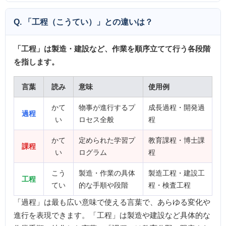
Q. 「工程（こうてい）」との違いは？
「工程」は製造・建設など、作業を順序立てて行う各段階
を指します。
言葉
読み
意味
使用例
かて
物事が進行するプ
成長過程・開発過
過程
い
ロセス全般
程
かて
定められた学習プ
教育課程・博士課
課程
い
ログラム
程
こう
製造・作業の具体
製造工程・建設工
工程
てい
的な手順や段階
程・検査工程
「過程」は最も広い意味で使える言葉で、あらゆる変化や
進行を表現できます。「工程」は製造や建設など具体的な