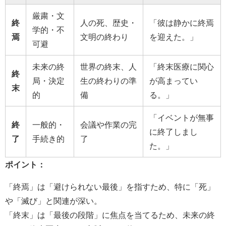
厳粛・文
終
人の死、歴史・
「彼は静かに終焉
学的・不
焉
文明の終わり
を迎えた。」
可避
未来の終
世界の終末、人
「終末医療に関心
終
局・決定
生の終わりの準
が高まってい
末
的
備
る。」
「イベントが無事
終
一般的・
会議や作業の完
に終了しまし
了
手続き的
了
た。」
ポイント：
「終焉」は「避けられない最後」を指すため、特に「死」
や「滅び」と関連が深い。
「終末」は「最後の段階」に焦点を当てるため、未来の終