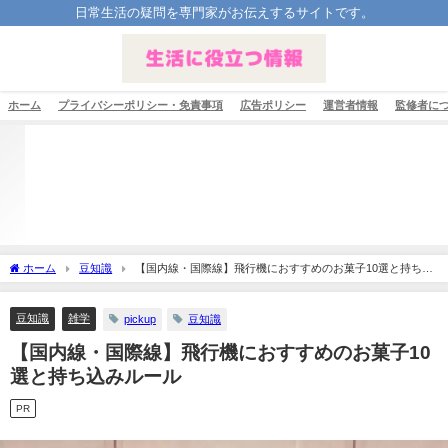
日常生活の疑問を専門家がお伝えするサイトです。
ホーム
プライバシーポリシー・免責事項
広告ポリシー
運営者情報
監修者に
ホーム
豆知識
【国内線・国際線】飛行機におすすめのお菓子10選と持ち込
みルール
豆知識
雑学
pickup
豆知識
【国内線・国際線】飛行機におすすめのお菓子10
選と持ち込みルール
PR