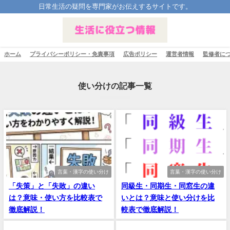
日常生活の疑問を専門家がお伝えするサイトです。
ホーム
プライバシーポリシー・免責事項
広告ポリシー
運営者情報
監修者に
使い分けの記事一覧
言葉・漢字の使い分け
言葉・漢字の使い分け
「失策」と「失敗」の違い
同級生・同期生・同窓生の違
は？意味・使い方を比較表で
いとは？意味と使い分けを比
徹底解説！
較表で徹底解説！