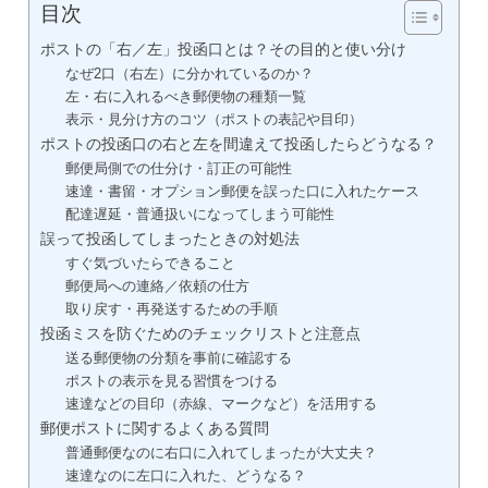
目次
ポストの「右／左」投函口とは？その目的と使い分け
なぜ2口（右左）に分かれているのか？
左・右に入れるべき郵便物の種類一覧
表示・見分け方のコツ（ポストの表記や目印）
ポストの投函口の右と左を間違えて投函したらどうなる？
郵便局側での仕分け・訂正の可能性
速達・書留・オプション郵便を誤った口に入れたケース
配達遅延・普通扱いになってしまう可能性
誤って投函してしまったときの対処法
すぐ気づいたらできること
郵便局への連絡／依頼の仕方
取り戻す・再発送するための手順
投函ミスを防ぐためのチェックリストと注意点
送る郵便物の分類を事前に確認する
ポストの表示を見る習慣をつける
速達などの目印（赤線、マークなど）を活用する
郵便ポストに関するよくある質問
普通郵便なのに右口に入れてしまったが大丈夫？
速達なのに左口に入れた、どうなる？