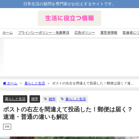
日常生活の疑問を専門家がお伝えするサイトです。
ホーム
プライバシーポリシー・免責事項
広告ポリシー
運営者情報
監修者に
ホーム
暮らしと生活
ポストの右左を間違えて投函した！郵便は届く？速
達・普通の違いも解説
暮らしと生活
雑学
雑学
暮らしと生活
ポストの右左を間違えて投函した！郵便は届く？
速達・普通の違いも解説
PR