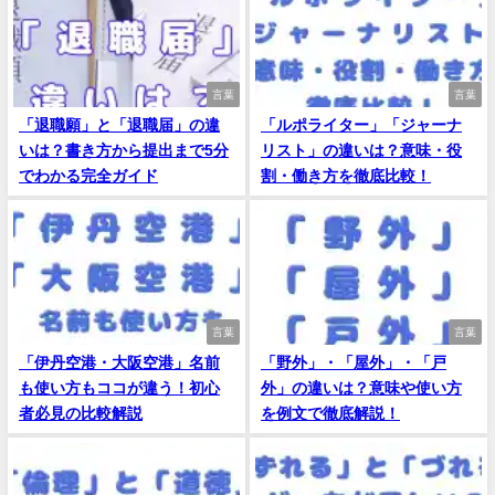
言葉
言葉
「退職願」と「退職届」の違
「ルポライター」「ジャーナ
いは？書き方から提出まで5分
リスト」の違いは？意味・役
でわかる完全ガイド
割・働き方を徹底比較！
言葉
言葉
「伊丹空港・大阪空港」名前
「野外」・「屋外」・「戸
も使い方もココが違う！初心
外」の違いは？意味や使い方
者必見の比較解説
を例文で徹底解説！