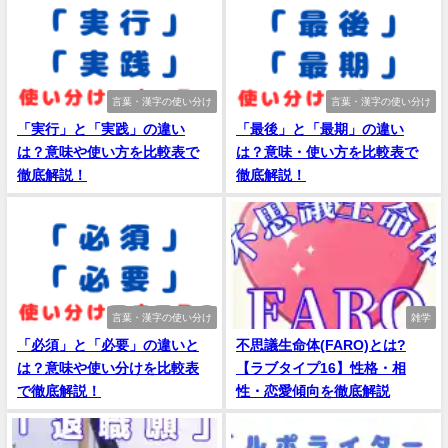
言葉・漢字の使い分け
言葉・漢字の使い分け
「実行」と「実践」の違い
「最後」と「最期」の違い
は？意味や使い方を比較表で
は？意味・使い方を比較表で
徹底解説！
徹底解説！
言葉・漢字の使い分け
雑学
「必須」と「必要」の違いと
不思議生命体(FARO)とは?
は？意味や使い分けを比較表
【ラブタイプ16】性格・相
で徹底解説！
性・恋愛傾向を徹底解説