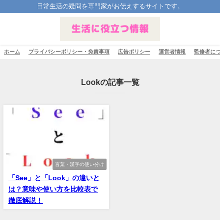
日常生活の疑問を専門家がお伝えするサイトです。
ホーム
プライバシーポリシー・免責事項
広告ポリシー
運営者情報
監修者に
Lookの記事一覧
言葉・漢字の使い分け
「See」と「Look」の違いと
は？意味や使い方を比較表で
徹底解説！