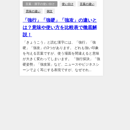
言葉・漢字の使い分け
使い分け
言葉の違い
意味の違い
例文
「強行」「強硬」「強攻」の違いと
は？意味や使い方を比較表で徹底解
説！
「きょうこう」と読む漢字には、「強行」「強
硬」「強攻」の3つがあります。 どれも強い印象
を与える言葉ですが、使う場面を間違えると意味
が大きく変わってしまいます。 「強行採決」「強
硬姿勢」「強攻策」など、ニュースやビジネスシ
ーンでよく耳にする表現ですが、なぜそれ...