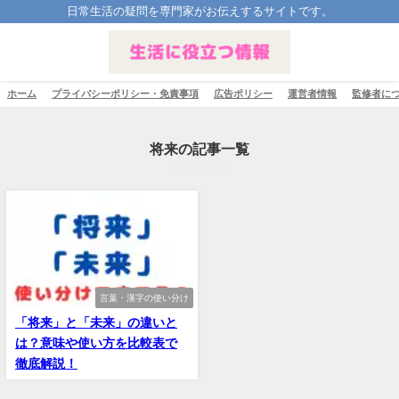
日常生活の疑問を専門家がお伝えするサイトです。
ホーム
プライバシーポリシー・免責事項
広告ポリシー
運営者情報
監修者に
将来の記事一覧
言葉・漢字の使い分け
「将来」と「未来」の違いと
は？意味や使い方を比較表で
徹底解説！